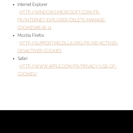
Internet Explorer
:
HTTP://WINDOWS.MICROSOFT.COM/FR-
FR/INTERNET-EXPLORER/DELETE-MANAGE-
COOKIES#IE=IE-11
Mozilla Firefox
:
HTTP://SUPPORT.MOZILLA.ORG/FR/KB/ACTIVER-
DESACTIVER-COOKIES
Safari
:
HTTP://WWW.APPLE.COM/FR/PRIVACY/USE-OF-
COOKIES/