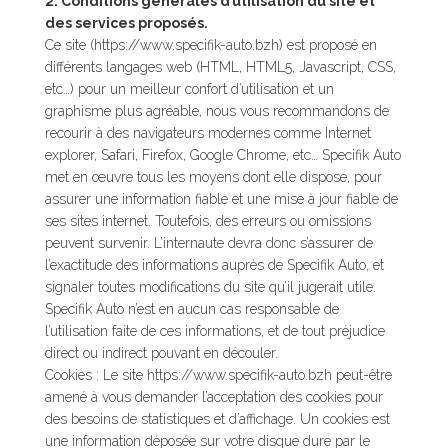
2. Conditions générales d’utilisation du site et
des services proposés.
Ce site (https://www.specifik-auto.bzh) est proposé en
différents langages web (HTML, HTML5, Javascript, CSS,
etc…) pour un meilleur confort d’utilisation et un
graphisme plus agréable, nous vous recommandons de
recourir à des navigateurs modernes comme Internet
explorer, Safari, Firefox, Google Chrome, etc… Specifik Auto
met en œuvre tous les moyens dont elle dispose, pour
assurer une information fiable et une mise à jour fiable de
ses sites internet. Toutefois, des erreurs ou omissions
peuvent survenir. L’internaute devra donc s’assurer de
l’exactitude des informations auprès de Specifik Auto, et
signaler toutes modifications du site qu’il jugerait utile.
Specifik Auto n’est en aucun cas responsable de
l’utilisation faite de ces informations, et de tout préjudice
direct ou indirect pouvant en découler.
Cookies : Le site https://www.specifik-auto.bzh peut-être
amené à vous demander l’acceptation des cookies pour
des besoins de statistiques et d’affichage. Un cookies est
une information déposée sur votre disque dure par le