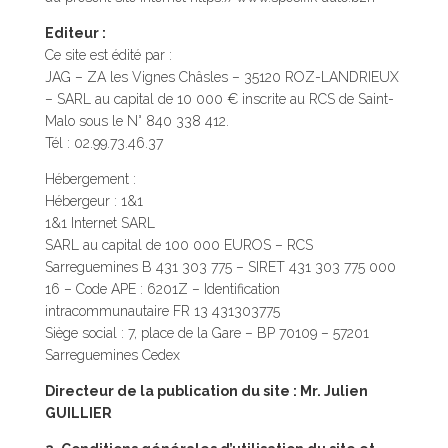
Editeur :
Ce site est édité par :
JAG – ZA les Vignes Châsles – 35120 ROZ-LANDRIEUX
– SARL au capital de 10 000 € inscrite au RCS de Saint-
Malo sous le N° 840 338 412.
Tél : 02.99.73.46.37
Hébergement :
Hébergeur : 1&1
1&1 Internet SARL
SARL au capital de 100 000 EUROS – RCS
Sarreguemines B 431 303 775 – SIRET 431 303 775 000
16 – Code APE : 6201Z – Identification
intracommunautaire FR 13 431303775
Siège social : 7, place de la Gare – BP 70109 – 57201
Sarreguemines Cedex
Directeur de la publication du site : Mr. Julien
GUILLIER