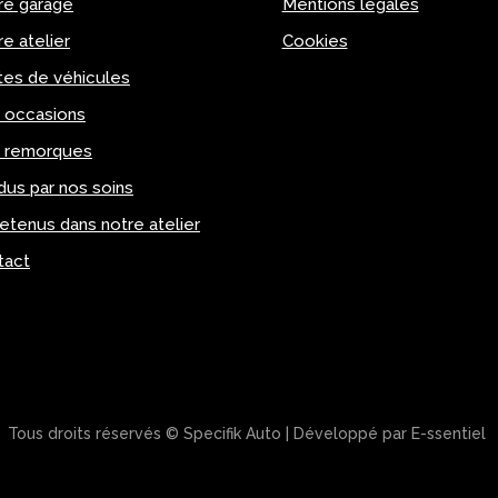
re garage
Mentions légales
e atelier
Cookies
tes de véhicules
 occasions
 remorques
us par nos soins
etenus dans notre atelier
tact
Tous droits réservés © Specifik Auto
| Développé par
E-ssentiel