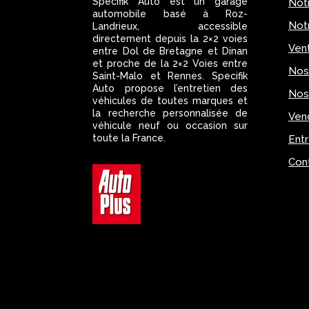
Specifik Auto est un garage
Not
automobile basé à Roz-
Notr
Landrieux, accessible
directement depuis la 2×2 voies
Ven
entre Dol de Bretagne et Dinan
et proche de la 2×2 Voies entre
Nos
Saint-Malo et Rennes. Specifik
Auto propose l’entretien des
Nos
véhicules de toutes marques et
la recherche personnalisée de
Vend
véhicule neuf ou occasion sur
toute la France.
Entr
Con