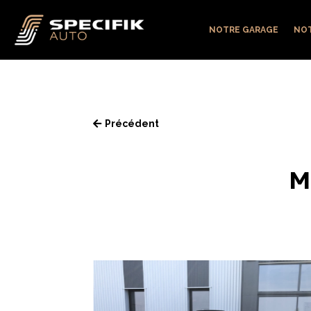
NOTRE GARAGE
NOT
Précédent

M