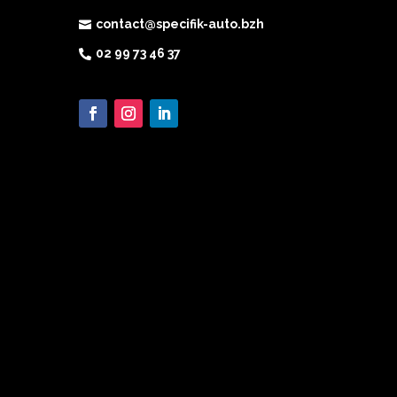
contact@specifik-auto.bzh

02 99 73 46 37
