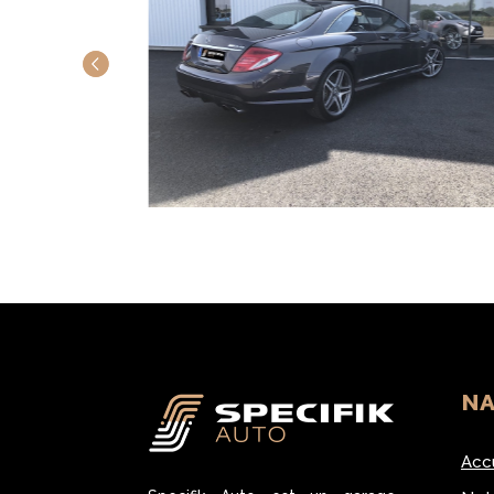
NA
Acc