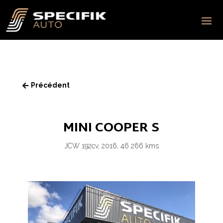
Précédent

MINI COOPER S
JCW 192cv, 2016, 46 266 kms